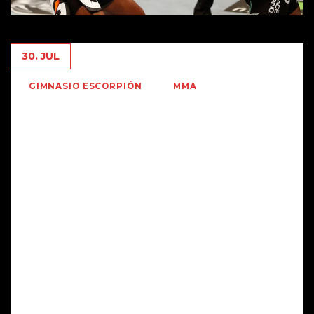
30. JUL
GIMNASIO ESCORPIÓN
MMA
Nuestro comentario será solamente sobre dos excelentes
peleas que coincidieron el Sábado 29 de Julio del 2017 , en
un año donde no abundaron los buenos espectáculos ,
especialmente de Boxeo .En Brooklyn se enfrentaron el
mexicano «Mickey» García y Adrian «the problem »
Bronner .Mickey Garcia sumaba tres títulos mundiales en
distintas divisiones con una marca de 36 -0 y 30 kos.
Adrian Bronner , otrora protegido de Mayweather , se
presentaba con un record de 33.-2 derrotas y 24 kos.
Disputaban el Cinturon Diuamante de la CMB en la
categoría superligeron .