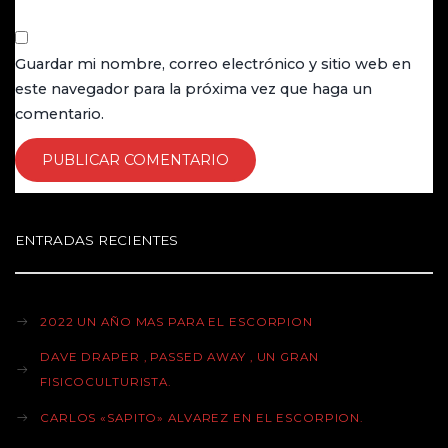
T
Guardar mi nombre, correo electrónico y sitio web en
este navegador para la próxima vez que haga un
comentario.
I
O
ENTRADAS RECIENTES
N
2022 UN AÑO MAS PARA EL ESCORPION
DAVE DRAPER , PASSED AWAY , UN GRAN
FISICOCULTURISTA.
CARLOS «SAPITO» ALVAREZ EN EL ESCORPION.