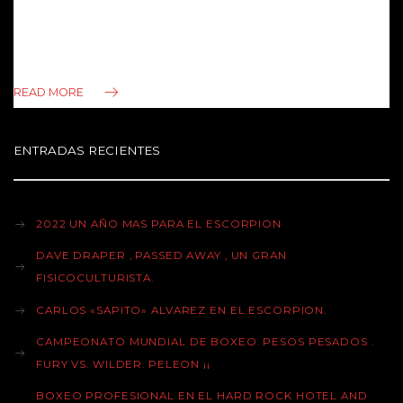
deporte en otros paises . Elegimos para iniciar al Gran
Alcides Sagarra , a nuestro criterio uno de los creadores de
los mejores sistemas de aprendizaje…
READ MORE
ENTRADAS RECIENTES
2022 UN AÑO MAS PARA EL ESCORPION
DAVE DRAPER , PASSED AWAY , UN GRAN
FISICOCULTURISTA.
CARLOS «SAPITO» ALVAREZ EN EL ESCORPION.
CAMPEONATO MUNDIAL DE BOXEO. PESOS PESADOS .
FURY VS. WILDER. PELEON ¡¡
BOXEO PROFESIONAL EN EL HARD ROCK HOTEL AND