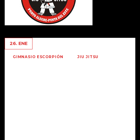
26. ENE
GIMNASIO ESCORPIÓN
JIU JITSU
ENTRENAMIENTO DE LA
ACADEMIA RATAO BARSA EN EL
ESCORPION .
El próximo Sábado 261.19 , se reúnen en el Gym todas las
academias afiliadas a la Escuela Ratao Barsa , el
entrenamiento es abierto y será dirigido por el MESTRE