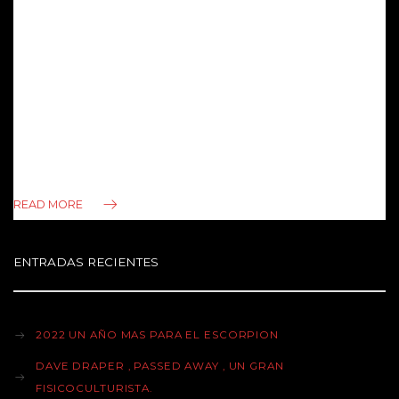
Nos recibió con un buen mate en su acogedor
apartamento en la calle Rivera , cerquita del Gym . Allí fue
donde lo conocimos hace muchos años , donde se acercó
con cara seria y un poco desconfiada , hasta que nos
fuimos acercando , charlando no solo de Boxeo sino
también de muchas cosas…
READ MORE
ENTRADAS RECIENTES
2022 UN AÑO MAS PARA EL ESCORPION
DAVE DRAPER , PASSED AWAY , UN GRAN
FISICOCULTURISTA.