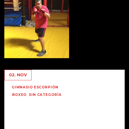
02. NOV
GIMNASIO ESCORPIÓN
BOXEO
,
SIN CATEGORÍA
Carlos «Sapito» Alvarez en el
Escorpion.