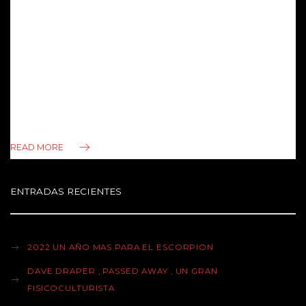
A partir de mañana Miércoles 3 de Noviembre el ex
Campeón Uruguayo de los super Welters a las 17 horas y
todos los Miércoles , atenderá al equipo de Competición y
aspirantes a competir en Boxeo amateur . Para nosotros
es un gusto aceptar la colaboración de nuestro amigo .
Carlos Ferraro Profesor Entrenador 03.11.21
READ MORE
ENTRADAS RECIENTES
2022 UN AÑO MAS PARA EL ESCORPION
DAVE DRAPER , PASSED AWAY , UN GRAN
FISICOCULTURISTA.