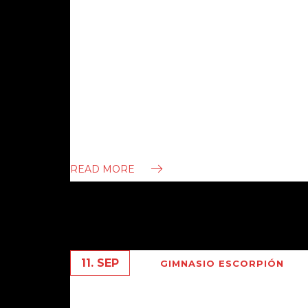
BOXEO PROFESIONAL : 
MEDIANO . GOLOVKIN VS
UNA EXCELENTE PELEA POR EL TITULO 
ALVAREZ El Sábado 16 se enfrentaron en 
Campeón invicto Genady “triple G” Golov
Canelo “ Alvarez. Fue una excelente pelea
READ MORE
11. SEP
GIMNASIO ESCORPIÓN