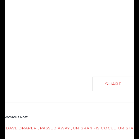
Carlos Ferraro
Profesor Entrenador 10 de enero del 2023
SHARE
Previous Post
P
DAVE DRAPER , PASSED AWAY , UN GRAN FISICOCULTURISTA.