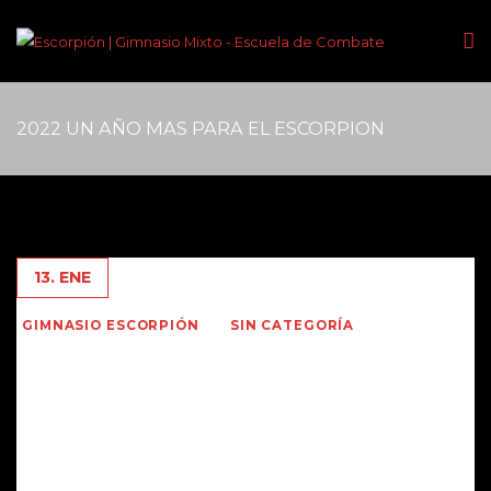
2022 UN AÑO MAS PARA EL ESCORPION
13. ENE
GIMNASIO ESCORPIÓN
SIN CATEGORÍA
Hace ya largos meses que no escribíamos en nuestra
querida página que mantenemos desde hace muchos
años , para realizar notas y comentarios sobre los distintos
deportes de Combate.