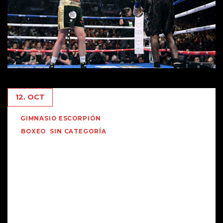
12. OCT
GIMNASIO ESCORPIÓN
BOXEO
,
SIN CATEGORÍA
CAMPEONATO MUNDIAL DE
BOXEO. PESOS PESADOS . FURY
VS. WILDER. PELEON ¡¡