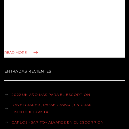
El Sábado 9 a la noche presenciamos una excelente velada
de Boxeo trasmitida desde el T Mobile Arena de Miami ,
convertido en uno de los escenarios principales del Boxeo
Mundial. Luego de ver en varias oportunidades » peleas »
entre ex boxeadores y you tubers , entre ex campeones
de UFC y boxeadores muy…
READ MORE
ENTRADAS RECIENTES
2022 UN AÑO MAS PARA EL ESCORPION
DAVE DRAPER , PASSED AWAY , UN GRAN
FISICOCULTURISTA.
CARLOS «SAPITO» ALVAREZ EN EL ESCORPION.