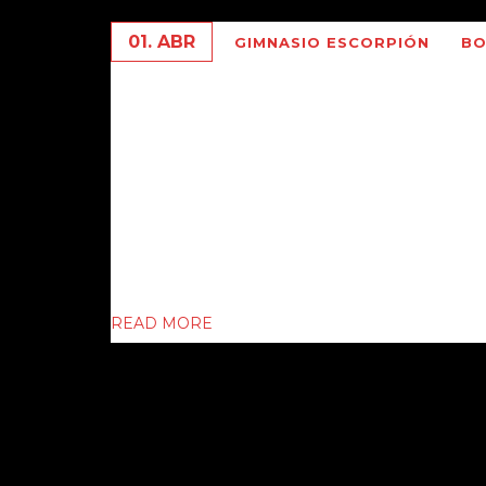
01. ABR
GIMNASIO ESCORPIÓN
BO
CAMPEONATO MUNDIAL P
PERSONAS EN CARDIFF
Hoy a la tarde , mate mediante , nos prep
unificación del Titulo Pesado entre Antho
Olímpico 2012 , record 20 victorias , 20 ko 
READ MORE