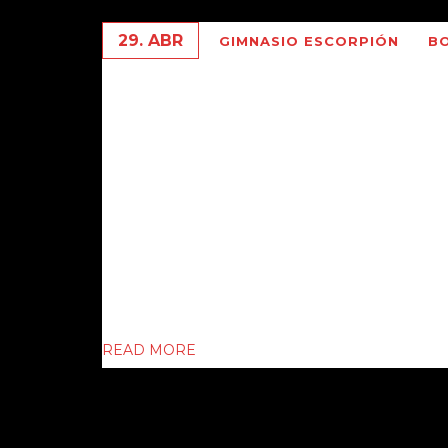
29. ABR
GIMNASIO ESCORPIÓN
B
LOUIS , THE BROWN BOMB
BOXEO.
Visitando la ciudad de Washington , fue 
de Arlington , lugar de reposo de los so
sostenidas por ese país , como también 
Sociedad Norteamericana. En este Cemen
las…
READ MORE