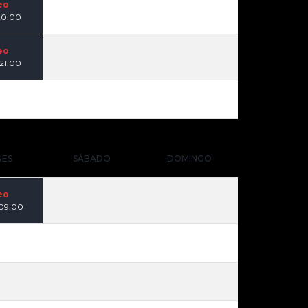
eo
 20.00
eo
 21.00
NES
SÁBADO
DOMINGO
eo
 09.00