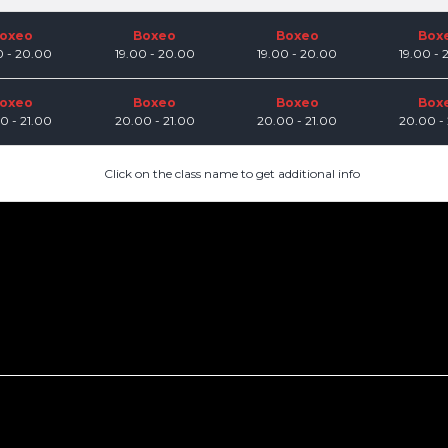
oxeo
Boxeo
Boxeo
Box
0 - 20.00
19.00 - 20.00
19.00 - 20.00
19.00 -
oxeo
Boxeo
Boxeo
Box
0 - 21.00
20.00 - 21.00
20.00 - 21.00
20.00 -
Click on the class name to get additional info